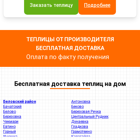
Заказать теплицу
Подробнее
ТЕПЛИЦЫ ОТ ПРОИЗВОДИТЕЛЯ
БЕСПЛАТНАЯ ДОСТАВКА
Оплата по факту получения
Бесплатная доставка теплиц на дом
Беловский район
Антоновка
Бачатский
Беково
Белово
Березовая Речка
Березовка
Центральный Рудник
Чекмари
Дунаевка
Евтино
Гладкова
Горный
Грамотеино
Инюшка
Карагайла