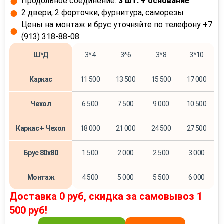
Продольное соединение:
3 шт. + основание
2 двери, 2 форточки, фурнитура, саморезы
Цены на монтаж и брус уточняйте по телефону +7
(913) 318-88-08
Ш*Д
3*4
3*6
3*8
3*10
Каркас
11 500
13 500
15 500
17 000
Чехол
6 500
7 500
9 000
10 500
Каркас + Чехол
18 000
21 000
24 500
27 500
Брус 80х80
1 500
2 000
2 500
3 000
Монтаж
4 500
5 000
5 500
6 000
Доставка 0 руб, скидка за самовывоз 1
500 руб!