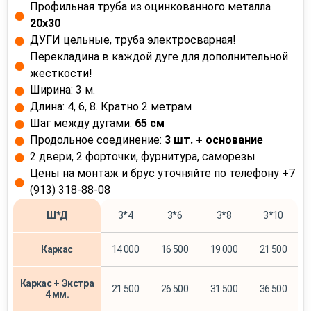
Профильная труба из оцинкованного металла
20х30
ДУГИ цельные, труба электросварная!
Перекладина в каждой дуге для дополнительной
жесткости!
Ширина: 3 м.
Длина: 4, 6, 8. Кратно 2 метрам
Шаг между дугами:
65 см
Продольное соединение:
3 шт. + основание
2 двери, 2 форточки, фурнитура, саморезы
Цены на монтаж и брус уточняйте по телефону +7
(913) 318-88-08
Ш*Д
3*4
3*6
3*8
3*10
Каркас
14 000
16 500
19 000
21 500
Каркас + Экстра
21 500
26 500
31 500
36 500
4 мм.