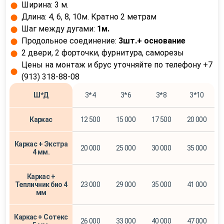
Ширина: 3 м.
Длина: 4, 6, 8, 10м. Кратно 2 метрам
Шаг между дугами:
1м.
Продольное соединение:
3шт.+ основание
2 двери, 2 форточки, фурнитура, саморезы
Цены на монтаж и брус уточняйте по телефону +7
(913) 318-88-08
Ш*Д
3*4
3*6
3*8
3*10
Каркас
12 500
15 000
17 500
20 000
Каркас + Экстра
20 000
25 000
30 000
35 000
4 мм.
Каркас +
Тепличник био 4
23 000
29 000
35 000
41 000
мм
Каркас + Сотекс
26 000
33 000
40 000
47 000