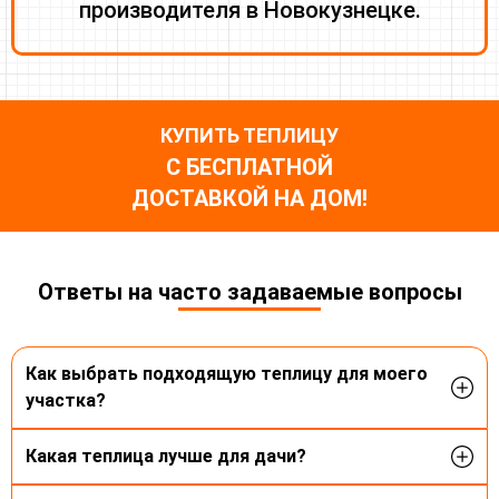
производителя в Новокузнецке.
КУПИТЬ ТЕПЛИЦУ
С БЕСПЛАТНОЙ
ДОСТАВКОЙ НА ДОМ!
Ответы на часто задаваемые вопросы
Как выбрать подходящую теплицу для моего
участка?
При выборе теплицы нужно учитывать размеры
Какая теплица лучше для дачи?
вашего участка и виды выращиваемых культур.
Наши менеджеры всегда готовы вас
Для дачи лучше всего подходят теплицы из