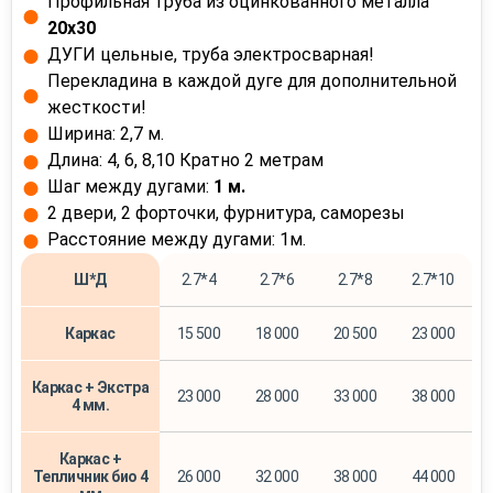
Профильная труба из оцинкованного металла
20х30
ДУГИ цельные, труба электросварная!
Перекладина в каждой дуге для дополнительной
жесткости!
Ширина: 2,7 м.
Длина: 4, 6, 8,10 Кратно 2 метрам
Шаг между дугами:
1 м.
2 двери, 2 форточки, фурнитура, саморезы
Расстояние между дугами: 1м.
Ш*Д
2.7*4
2.7*6
2.7*8
2.7*10
Каркас
15 500
18 000
20 500
23 000
Каркас + Экстра
23 000
28 000
33 000
38 000
4 мм.
Каркас +
Тепличник био 4
26 000
32 000
38 000
44 000