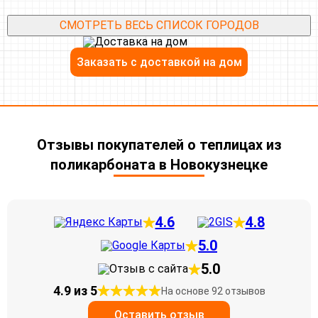
Каракан
Каралда
Киселевск
Коновалово
СМОТРЕТЬ ВЕСЬ СПИСОК ГОРОДОВ
Коротково
Мальцево
Менчереп
Новохудяково
Пермяково
Поморцево
Заказать с доставкой на дом
Сартаково
Сидоренково
Старобачаты
Тихоновка
Уроп
Заречное
Гурьевский район
Дмитриевка
Еловка
Гурьевск
Каменный Ключ
Ключевской
Кулебакино
Листвяги
Малая Салаирка
Новопестерево
Отзывы покупателей о теплицах из
Салаир
Сосновка
поликарбоната в Новокузнецке
Урск
Ленинск-Кузнецкий район
Центральный
Чесноково
Чкаловский
Чусовитино
Демьяновка
Драченино
Дурново
Егозово
4.6
4.8
Ивановка
Конево
Красное
Ленинск-Кузнецкий
Мохово
Мусохраново
5.0
Непрерывка
Никитинский
Новогеоргиевка
Новопокасьма
5.0
Новороссийский
Раскатиха
Русско-Урский
Шабаново
4.9 из 5
На основе 92 отзывов
Торопово
Ягуновский
Ясная Поляна
Междуреченский район
Оставить отзыв