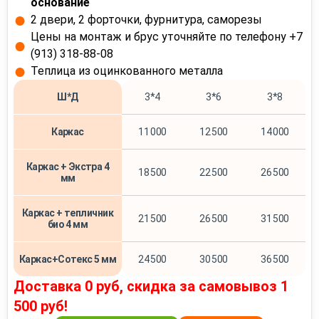
основание
2 двери, 2 форточки, фурнитура, саморезы
Цены на монтаж и брус уточняйте по телефону +7
(913) 318-88-08
Теплица из оцинкованного металла
Ш*Д
3*4
3*6
3*8
Каркас
11 000
12 500
14 000
Каркас + Экстра 4
18 500
22 500
26 500
мм
Каркас + тепличник
21 500
26 500
31 500
био 4 мм
Каркас+Сотекс 5 мм
24 500
30 500
36 500
Доставка 0 руб, скидка за самовывоз 1
500 руб!