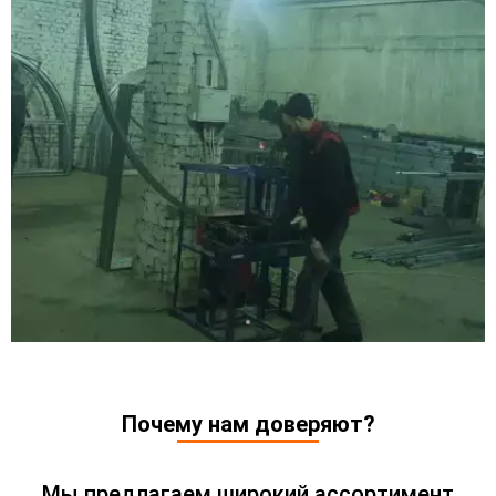
Новорождественское
Новостройка
Прокопьевск
Теплая Гора
Терентьевское
Тихоновка
Верхний Чумыш
Зенково
Таштагольский район
Алтамаш
Чугунаш
Каз
Мундыбаш
Шерегеш
Спасск
Таштагол
Темиртау
Почему нам доверяют?
Мы предлагаем широкий ассортимент