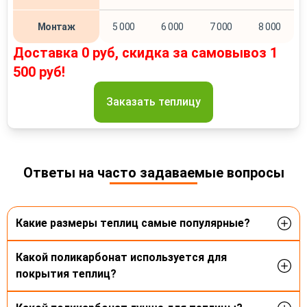
Монтаж
5 000
6 000
7 000
8 000
Доставка 0 руб, скидка за самовывоз 1
500 руб!
Заказать теплицу
Ответы на часто задаваемые вопросы
Какие размеры теплиц самые популярные?
Наиболее популярные размеры теплиц: 3х4м. и
Какой поликарбонат используется для
3х6м с шагом между дугами 65 см. Эти
покрытия теплиц?
варианты подходят для большинства участков.
Длина может быть увеличена кратно 2 метрам в
Мы предлагаем различные варианты