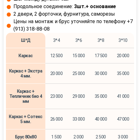
Продольное соединение:
3шт.+ основание
2 двери, 2 форточки, фурнитура, саморезы
Цены на монтаж и брус уточняйте по телефону +7
(913) 318-88-08
Ш*Д
3*4
3*6
3*8
3*10
Каркас
12 500
15 000
17 500
20 000
Каркас + Экстра
20 000
25 000
30 000
35 000
4 мм.
Каркас +
Тепличник био 4
23 000
29 000
35 000
41 000
мм
Каркас + Сотекс
26 000
33 000
40 000
47 000
5 мм.
Брус 80х80
1 500
2 000
2 500
3 000